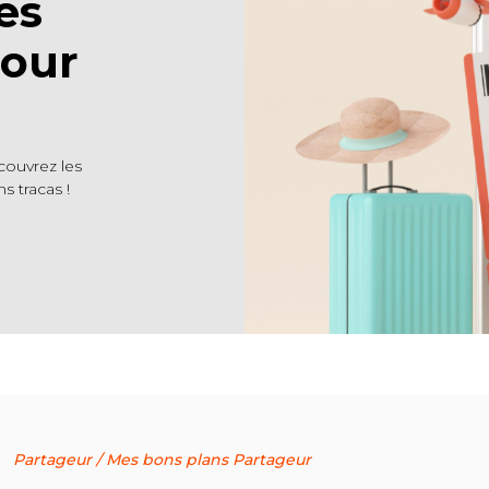
es
pour
couvrez les
s tracas !
Partageur
/
Mes bons plans
Partageur