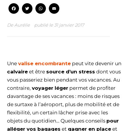
Facebook
Twitter
WhatsApp
Email
De
Aurélie
publié le
31 janvier 2017
Facebook
Twitter
WhatsApp
Email
Une
valise encombrante
peut vite devenir un
calvaire
et être
source d’un stress
dont vous
vous passeriez bien pendant vos vacances. Au
contraire,
voyager léger
permet de profiter
davantage de ses vacances : moins de risques
de surtaxe à l’aéroport, plus de mobilité et de
flexibilité, un certain lâcher prise avec les
objets du quotidien… Quelques conseils
pour
alléger vos bagages
et
gagner en place
et