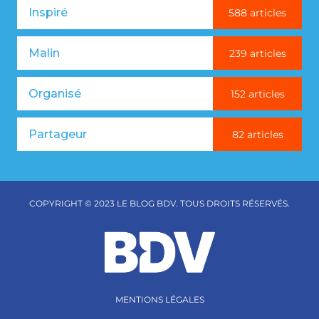
Inspiré
588 articles
Malin
239 articles
Organisé
152 articles
Partageur
82 articles
COPYRIGHT © 2023 LE BLOG BDV. TOUS DROITS RÉSERVÉS.
MENTIONS LÉGALES