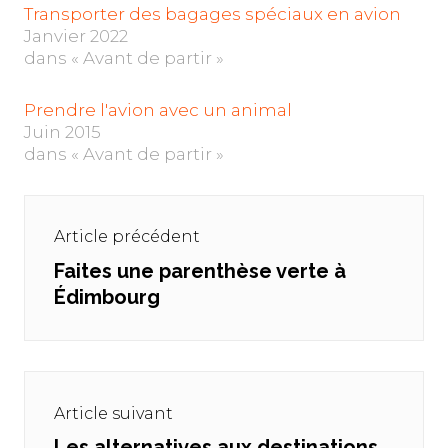
Transporter des bagages spéciaux en avion
Janvier 2022
dans « Avant de partir »
Prendre l'avion avec un animal
Juin 2015
dans « Avant de partir »
Navigation
de
Article précédent
l’article
Faites une parenthèse verte à
Previous
Édimbourg
post:
Article suivant
Les alternatives aux destinations
Next