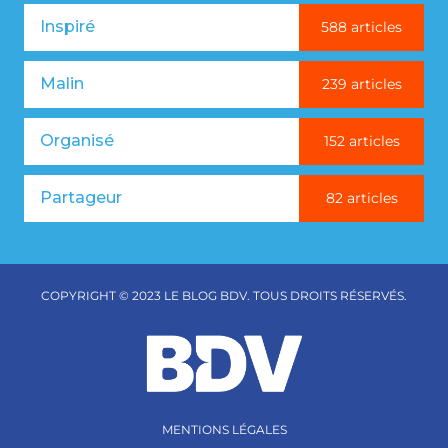
Inspiré
588 articles
Malin
239 articles
Organisé
152 articles
Partageur
82 articles
COPYRIGHT © 2023 LE BLOG BDV. TOUS DROITS RÉSERVÉS.
MENTIONS LÉGALES