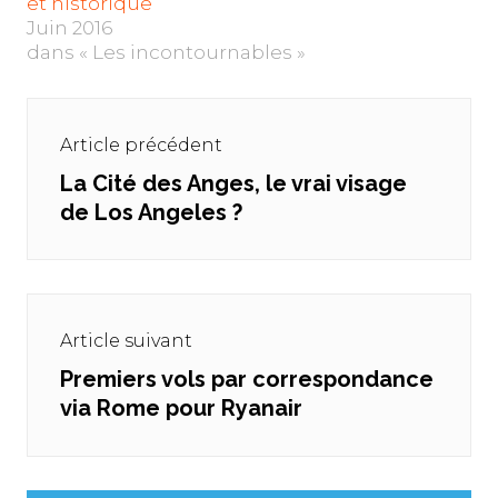
et historique
Juin 2016
dans « Les incontournables »
Navigation
de
Article précédent
l’article
La Cité des Anges, le vrai visage
Previous
de Los Angeles ?
post:
Article suivant
Premiers vols par correspondance
Next
via Rome pour Ryanair
post: