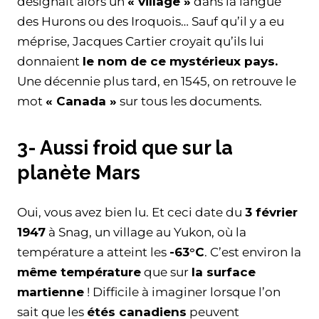
désignait alors un
« village »
dans la langue
des Hurons ou des Iroquois… Sauf qu’il y a eu
méprise, Jacques Cartier croyait qu’ils lui
donnaient
le nom de ce mystérieux pays.
Une décennie plus tard, en 1545, on retrouve le
mot
« Canada »
sur tous les documents.
3- Aussi froid que sur la
planète Mars
Oui, vous avez bien lu. Et ceci date du
3 février
1947
à Snag, un village au Yukon, où la
température a atteint les
-63°C
. C’est environ la
même température
que sur
la surface
martienne
! Difficile à imaginer lorsque l’on
sait que les
étés canadiens
peuvent