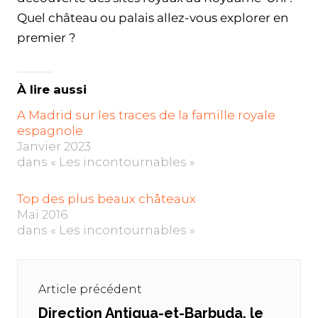
Quel château ou palais allez-vous explorer en
premier ?
À lire aussi
A Madrid sur les traces de la famille royale
espagnole
Janvier 2023
dans « Les incontournables »
Top des plus beaux châteaux
Mai 2016
dans « Les incontournables »
Navigation
de
Article précédent
l’article
Direction Antigua-et-Barbuda, le
Previous