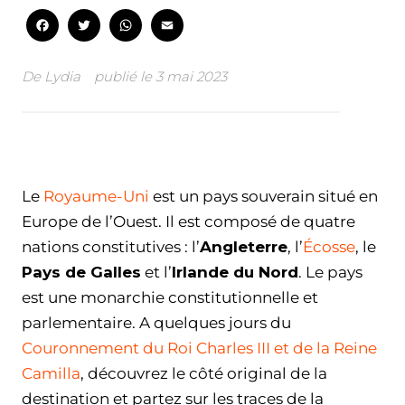
Facebook
Twitter
WhatsApp
Email
De
Lydia
publié le
3 mai 2023
Facebook
Twitter
WhatsApp
Email
Le
Royaume-Uni
est un pays souverain situé en
Europe de l’Ouest. Il est composé de quatre
nations constitutives : l’
Angleterre
, l’
Écosse
, le
Pays de Galles
et l’
Irlande du Nord
. Le pays
est une monarchie constitutionnelle et
parlementaire. A quelques jours du
Couronnement du Roi Charles III et de la Reine
Camilla
, découvrez le côté original de la
destination et partez sur les traces de la