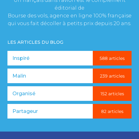
Un français dans l’avion est le complément
éditorial de
Bourse des vols, agence en ligne 100% française
qui vous fait décoller à petits prix depuis 20 ans.
LES ARTICLES DU BLOG
Inspiré
588 articles
Malin
239 articles
Organisé
152 articles
Partageur
82 articles