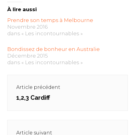
À lire aussi
Prendre son temps à Melbourne
Novembre 2016
dans « Les incontournables »
Bondissez de bonheur en Australie
Décembre 2015
dans « Les incontournables »
Navigation
de
Article précédent
l’article
1,2,3 Cardiff
Previous
post:
Article suivant