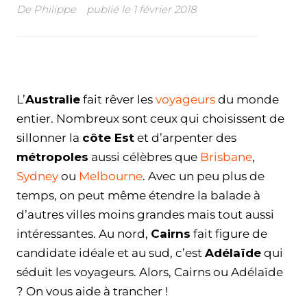
De
Philippe
publié le
1 février 2018
Facebook
Twitter
WhatsApp
Email
L’
Australie
fait rêver les
voyageurs
du monde
entier. Nombreux sont ceux qui choisissent de
sillonner la
côte Est
et d’arpenter des
métropoles
aussi célèbres que
Brisbane
,
Sydney
ou
Melbourne
. Avec un peu plus de
temps, on peut même étendre la balade à
d’autres villes moins grandes mais tout aussi
intéressantes. Au nord,
Cairns
fait figure de
candidate idéale et au sud, c’est
Adélaïde
qui
séduit les voyageurs. Alors, Cairns ou Adélaïde
? On vous aide à trancher !