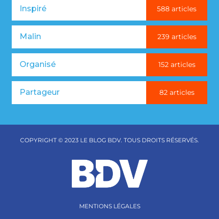
Inspiré
588 articles
Malin
239 articles
Organisé
152 articles
Partageur
82 articles
COPYRIGHT © 2023 LE BLOG BDV. TOUS DROITS RÉSERVÉS.
MENTIONS LÉGALES