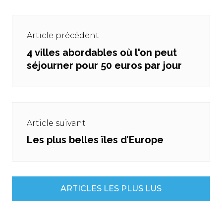
Navigation
de
Article précédent
l’article
4 villes abordables où l'on peut
Previous
séjourner pour 50 euros par jour
post:
Article suivant
Les plus belles îles d’Europe
Next
post:
ARTICLES LES PLUS LUS