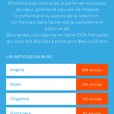
N’hésitez-pas, vous aussi, à parler de vos coups
de cœur, galères et astuces via l’espace
commentaire ou auprès de la rédaction.
Un français dans l’avion est le complément
éditorial de
Bourse des vols, agence en ligne 100% française
qui vous fait décoller à petits prix depuis 20 ans.
LES ARTICLES DU BLOG
Inspiré
588 articles
Malin
239 articles
Organisé
152 articles
Partageur
82 articles