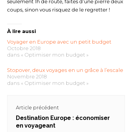
seulement 1h de route, faites d’une pierre deux
coups, sinon vous risquez de le regretter !
À lire aussi
Voyager en Europe avec un petit budget
Octobre 2018
dans « Optimiser mon budget »
Stopover, deux voyages en un grâce à l’escale
Novembre 2018
dans « Optimiser mon budget »
Navigation
de
Article précédent
l’article
Destination Europe : économiser
Previous
en voyageant
post: