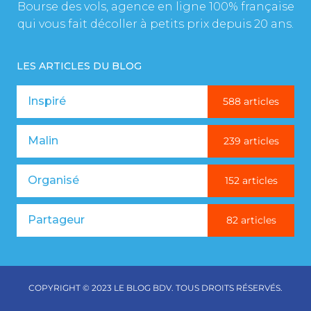
Bourse des vols, agence en ligne 100% française
qui vous fait décoller à petits prix depuis 20 ans.
LES ARTICLES DU BLOG
Inspiré
588 articles
Malin
239 articles
Organisé
152 articles
Partageur
82 articles
COPYRIGHT © 2023 LE BLOG BDV. TOUS DROITS RÉSERVÉS.