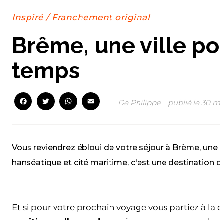
Inspiré
/
Franchement original
Brême, une ville po
temps
Facebook
Twitter
WhatsApp
Email
De
Philippe
publié le
30 m
Vous reviendrez ébloui de votre séjour à Brème, une v
hanséatique et cité maritime, c'est une destination q
Facebook
Twitter
WhatsApp
Email
Et si pour votre prochain voyage vous partiez à l