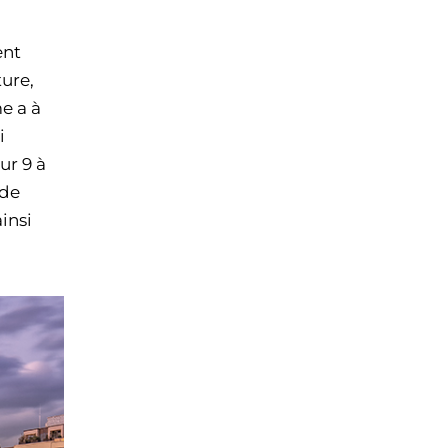
ent
ture,
e a à
i
ur 9 à
 de
insi