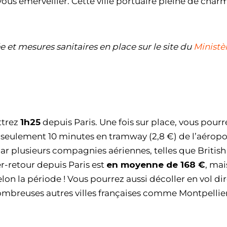
ous émerveiller. Cette ville portuaire pleine de char
e et mesures sanitaires en place sur le site du
Ministè
ttrez
1h25
depuis Paris. Une fois sur place, vous pourr
à seulement 10 minutes en tramway (2,8 €) de l’aéropo
par plusieurs compagnies aériennes, telles que British
er-retour depuis Paris est
en moyenne de 168 €
, mais
elon la période ! Vous pourrez aussi décoller en vol di
nombreuses autres villes françaises comme Montpellie