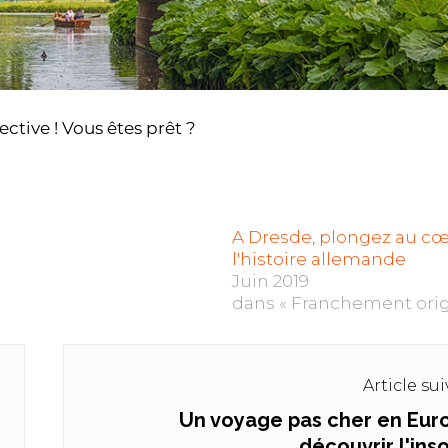
tive ! Vous êtes prêt ?
A Dresde, plongez au c
l'histoire allemande
Juin 2019
dans « Franchement orig
Article su
Un voyage pas cher en Eur
Next
découvrir l'inso
post: