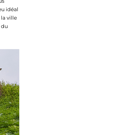
us
ieu idéal
a ville
 du