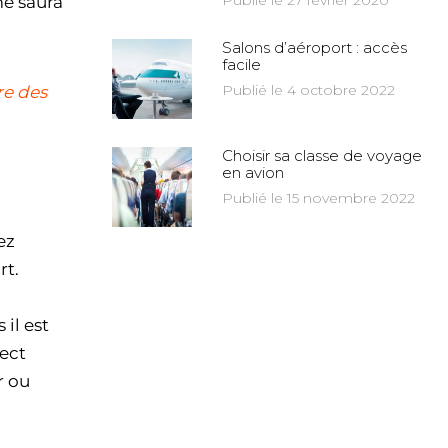
Publié le 27 février 2020
me saura
Salons d’aéroport : accès
facile
Publié le 4 octobre 2022
re des
Choisir sa classe de voyage
en avion
Publié le 15 novembre 2022
ez
rt.
 il est
rect
r ou