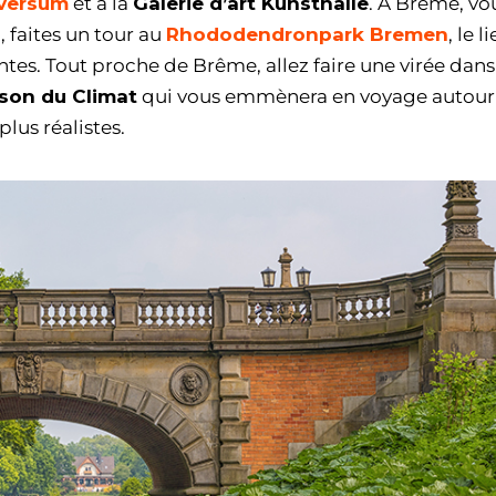
versum
et à la
Galerie d’art Kunsthalle
. À Brême, vo
, faites un tour au
Rhododendronpark Bremen
, le l
es. Tout proche de Brême, allez faire une virée dans l
son du Climat
qui vous emmènera en voyage autour
lus réalistes.