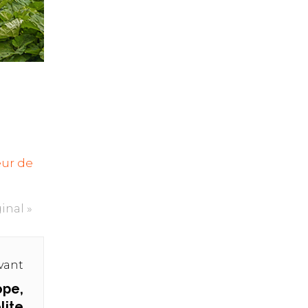
œur de
inal »
ivant
ope,
lite