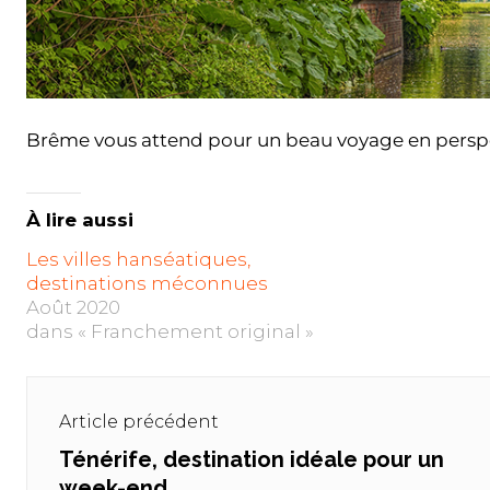
Brême vous attend pour un beau voyage en perspec
À lire aussi
Les villes hanséatiques,
destinations méconnues
Août 2020
dans « Franchement original »
Navigation
de
Article précédent
l’article
Ténérife, destination idéale pour un
Previous
week-end
post: