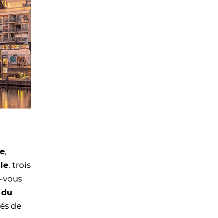
e
,
lle
, trois
z-vous
 du
és de