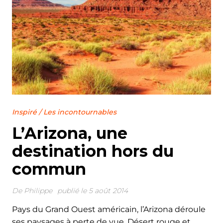
Inspiré
/
Les incontournables
L’Arizona, une
destination hors du
commun
De
Philippe
publié le 5 août 2014
Pays du Grand Ouest américain, l’Arizona déroule
ses paysages à perte de vue. Désert rouge et