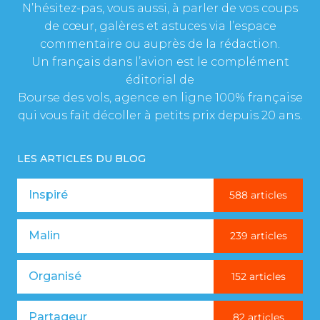
N’hésitez-pas, vous aussi, à parler de vos coups
de cœur, galères et astuces via l’espace
commentaire ou auprès de la rédaction.
Un français dans l’avion est le complément
éditorial de
Bourse des vols, agence en ligne 100% française
qui vous fait décoller à petits prix depuis 20 ans.
LES ARTICLES DU BLOG
Inspiré
588 articles
Malin
239 articles
Organisé
152 articles
Partageur
82 articles