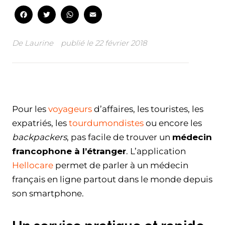
Facebook
Twitter
WhatsApp
Email
De
Laurine
publié le
22 février 2018
Facebook
Twitter
WhatsApp
Email
Pour les
voyageurs
d’affaires, les touristes, les
expatriés, les
tourdumondistes
ou encore les
backpackers
, pas facile de trouver un
médecin
francophone à l’étranger
. L’application
Hellocare
permet de parler à un médecin
français en ligne partout dans le monde depuis
son smartphone.