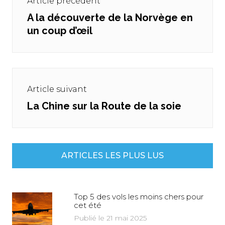
Article précédent
l’article
A la découverte de la Norvège en
Previous
un coup d’œil
post:
Article suivant
La Chine sur la Route de la soie
Next
post:
ARTICLES LES PLUS LUS
Top 5 des vols les moins chers pour
cet été
Publié le 21 mai 2025