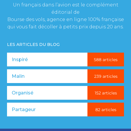
Un français dans l’avion est le complément
éditorial de
Bourse des vols, agence en ligne 100% française
qui vous fait décoller à petits prix depuis 20 ans.
LES ARTICLES DU BLOG
Inspiré
588 articles
Malin
239 articles
Organisé
152 articles
Partageur
82 articles