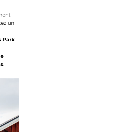
nent
tez un
s Park
de
is
.