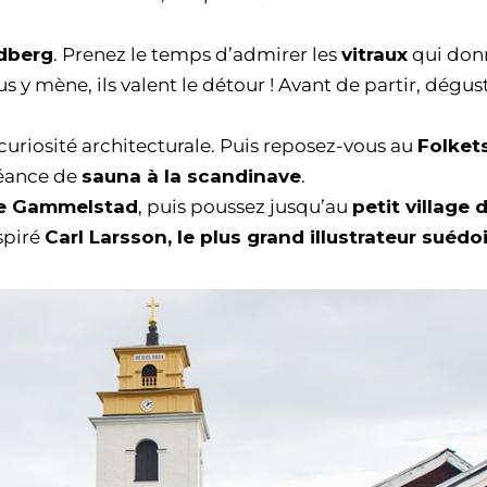
ndberg
. Prenez le temps d’admirer les
vitraux
qui don
us y mène, ils valent le détour ! Avant de partir, dégus
curiosité architecturale. Puis reposez-vous au
Folket
séance de
sauna à la scandinave
.
 de Gammelstad
, puis poussez jusqu’au
petit village 
spiré
Carl Larsson, le plus grand illustrateur suédo