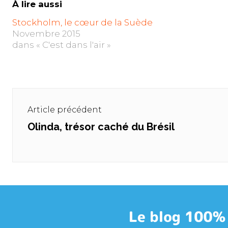
À lire aussi
Stockholm, le cœur de la Suède
Novembre 2015
dans « C'est dans l'air »
Navigation
de
Article précédent
l’article
Olinda, trésor caché du Brésil
Previous
post: