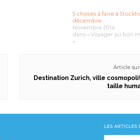
5 choses à faire à Stock
décembre
Novembre 2014
dans « Voyager au bon
»
Article su
Destination Zurich, ville cosmopoli
Next
taille hum
post:
LES ARTICLES