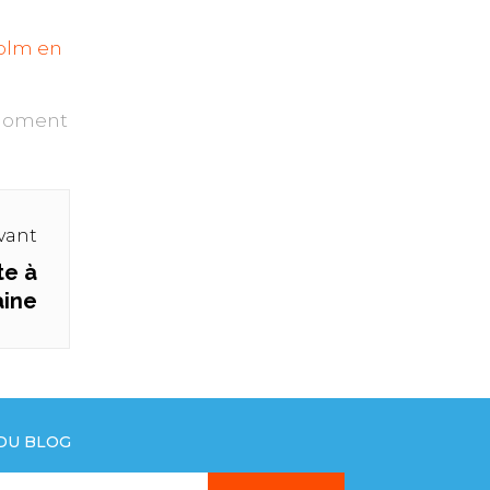
holm en
 moment
ivant
te à
aine
 DU BLOG