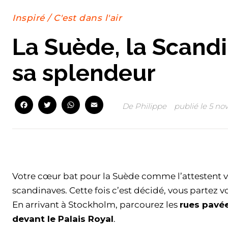
Inspiré
/
C'est dans l'air
La Suède, la Scand
sa splendeur
Facebook
Twitter
WhatsApp
Email
De
Philippe
publié le
5 no
Facebook
Twitter
WhatsApp
Email
Votre cœur bat pour la Suède comme l’attestent v
scandinaves. Cette fois c’est décidé, vous partez 
En arrivant à Stockholm, parcourez les
rues pavé
devant le Palais Royal
.