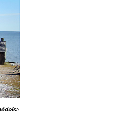
uédois
e