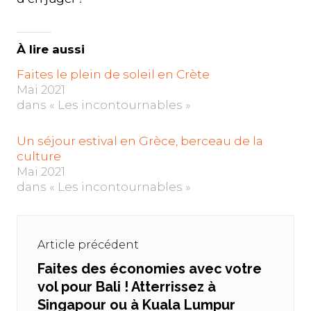
À lire aussi
Faites le plein de soleil en Crète
Mai 2021
dans « Les incontournables »
Un séjour estival en Grèce, berceau de la
culture
Mai 2021
dans « Les incontournables »
Navigation
de
Article précédent
l’article
Faites des économies avec votre
Previous
vol pour Bali ! Atterrissez à
post:
Singapour ou à Kuala Lumpur