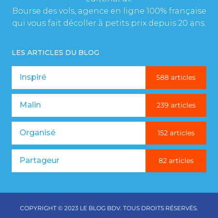
Bourse des vols, agence en ligne 100% française
qui vous fait décoller à petits prix depuis 20 ans.
LES ARTICLES DU BLOG
Inspiré
588 articles
Malin
239 articles
Organisé
152 articles
Partageur
82 articles
COPYRIGHT © 2023 LE BLOG BDV. TOUS DROITS RÉSERVÉS.