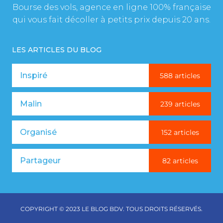
Bourse des vols, agence en ligne 100% française
qui vous fait décoller à petits prix depuis 20 ans.
LES ARTICLES DU BLOG
Inspiré
588 articles
Malin
239 articles
Organisé
152 articles
Partageur
82 articles
COPYRIGHT © 2023 LE BLOG BDV. TOUS DROITS RÉSERVÉS.