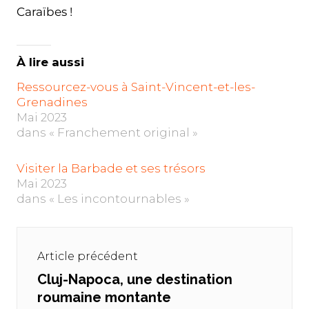
Caraïbes !
À lire aussi
Ressourcez-vous à Saint-Vincent-et-les-
Grenadines
Mai 2023
dans « Franchement original »
Visiter la Barbade et ses trésors
Mai 2023
dans « Les incontournables »
Navigation
de
Article précédent
l’article
Cluj-Napoca, une destination
Previous
roumaine montante
post: