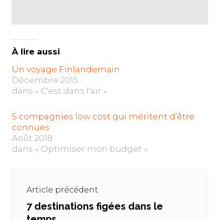
À lire aussi
Un voyage Finlandemain
Décembre 2015
dans « C'est dans l'air »
5 compagnies low cost qui méritent d’être
connues
Août 2018
dans « Optimiser mon budget »
Navigation
de
Article précédent
l’article
7 destinations figées dans le
Previous
temps
post: