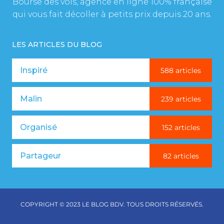
Bourse des vols, agence en ligne 100% française
qui vous fait décoller à petits prix depuis 20 ans.
LES ARTICLES DU BLOG
Inspiré
588 articles
Malin
239 articles
Organisé
152 articles
Partageur
82 articles
COPYRIGHT © 2023 LE BLOG BDV. TOUS DROITS RÉSERVÉS.