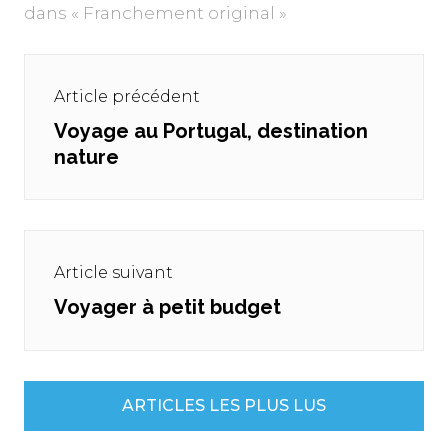
dans « Franchement original »
Navigation
de
Article précédent
l’article
Voyage au Portugal, destination
Previous
nature
post:
Article suivant
Voyager à petit budget
Next
post:
ARTICLES LES PLUS LUS