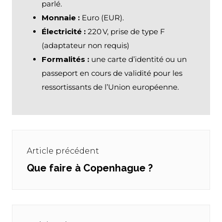
parlé.
Monnaie :
Euro (EUR).
Électricité :
220 V, prise de type F
(adaptateur non requis)
Formalités :
une carte d’identité ou un
passeport en cours de validité pour les
ressortissants de l’Union européenne.
Navigation
de
Article précédent
l’article
Que faire à Copenhague ?
Previous
post: