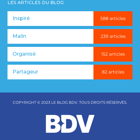
LES ARTICLES DU BLOG
Inspiré
588 articles
Malin
239 articles
Organisé
152 articles
Partageur
82 articles
COPYRIGHT © 2023 LE BLOG BDV. TOUS DROITS RÉSERVÉS.