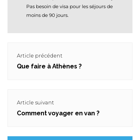
Pas besoin de visa pour les séjours de
moins de 90 jours.
Navigation
de
Article précédent
l’article
Que faire à Athènes ?
Previous
post:
Article suivant
Comment voyager en van ?
Next
post: