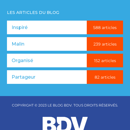
LES ARTICLES DU BLOG
Inspiré
588 articles
Malin
239 articles
Organisé
152 articles
Partageur
82 articles
COPYRIGHT © 2023 LE BLOG BDV. TOUS DROITS RÉSERVÉS.