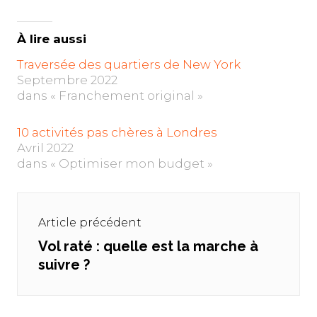
À lire aussi
Traversée des quartiers de New York
Septembre 2022
dans « Franchement original »
10 activités pas chères à Londres
Avril 2022
dans « Optimiser mon budget »
Navigation
de
Article précédent
l’article
Vol raté : quelle est la marche à
Previous
suivre ?
post: