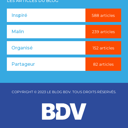
LES ARTICLES DU BLOG
Inspiré
588 articles
Malin
239 articles
Organisé
152 articles
Partageur
82 articles
COPYRIGHT © 2023 LE BLOG BDV. TOUS DROITS RÉSERVÉS.