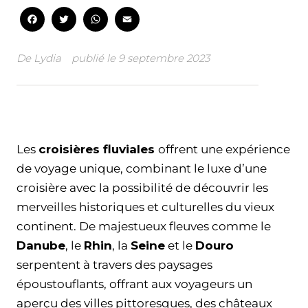
Facebook
Twitter
WhatsApp
Email
De
Lydia
publié le
9 septembre 2023
Facebook
Twitter
WhatsApp
Email
Les
croisières fluviales
offrent une expérience
de voyage unique, combinant le luxe d’une
croisière avec la possibilité de découvrir les
merveilles historiques et culturelles du vieux
continent. De majestueux fleuves comme le
Danube
, le
Rhin
, la
Seine
et le
Douro
serpentent à travers des paysages
époustouflants, offrant aux voyageurs un
aperçu des villes pittoresques, des châteaux