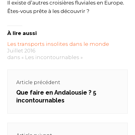
Il existe d’autres croisières fluviales en Europe.
Êtes-vous prête à les découvrir ?
À lire aussi
Les transports insolites dans le monde
Juillet 2016
dans « Les incontournables »
Navigation
de
Article précédent
l’article
Que faire en Andalousie ? 5
Previous
incontournables
post: