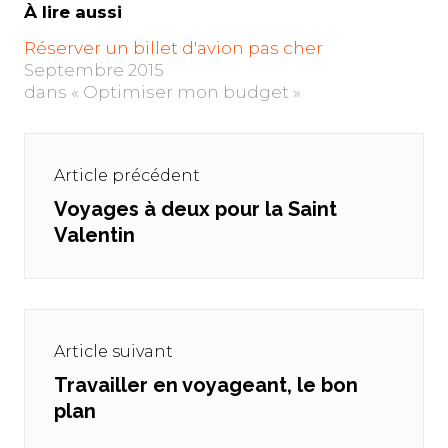
À lire aussi
Réserver un billet d'avion pas cher
Septembre 2015
dans « Optimiser mon budget »
Navigation
de
Article précédent
l’article
Voyages à deux pour la Saint
Previous
Valentin
post:
Article suivant
Travailler en voyageant, le bon
Next
plan
post: