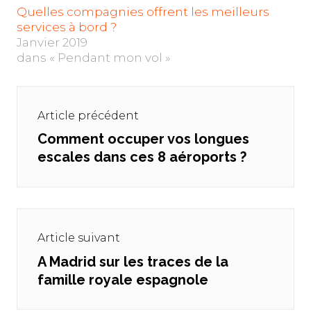
Quelles compagnies offrent les meilleurs
services à bord ?
Janvier 2019
dans « Pendant mon vol »
Navigation
de
Article précédent
l’article
Comment occuper vos longues
Previous
escales dans ces 8 aéroports ?
post:
Article suivant
A Madrid sur les traces de la
Next
famille royale espagnole
post: