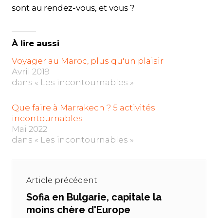
sont au rendez-vous, et vous ?
À lire aussi
Voyager au Maroc, plus qu'un plaisir
Avril 2019
dans « Les incontournables »
Que faire à Marrakech ? 5 activités
incontournables
Mai 2022
dans « Les incontournables »
Navigation
de
Article précédent
l’article
Sofia en Bulgarie, capitale la
Previous
moins chère d'Europe
post: