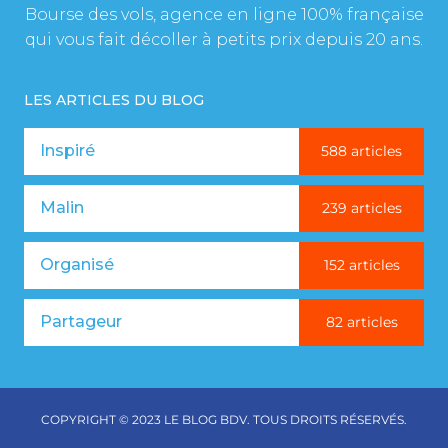
Bourse des vols, agence en ligne 100% française
qui vous fait décoller à petits prix depuis 20 ans.
LES ARTICLES DU BLOG
Inspiré
588 articles
Malin
239 articles
Organisé
152 articles
Partageur
82 articles
COPYRIGHT © 2023 LE BLOG BDV. TOUS DROITS RÉSERVÉS.