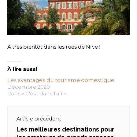
A très bientôt dans les rues de Nice !
À lire aussi
Les avantages du tourisme domestique
Décembre 2020
dans « C'est dans l'air »
Navigation
de
Article précédent
l’article
Les meilleures destinations pour
Previous
post: