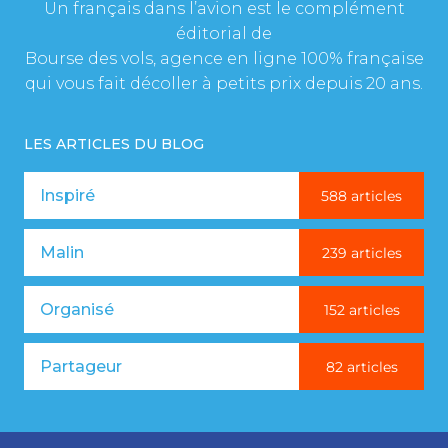
Un français dans l’avion est le complément
éditorial de
Bourse des vols, agence en ligne 100% française
qui vous fait décoller à petits prix depuis 20 ans.
LES ARTICLES DU BLOG
Inspiré
588 articles
Malin
239 articles
Organisé
152 articles
Partageur
82 articles