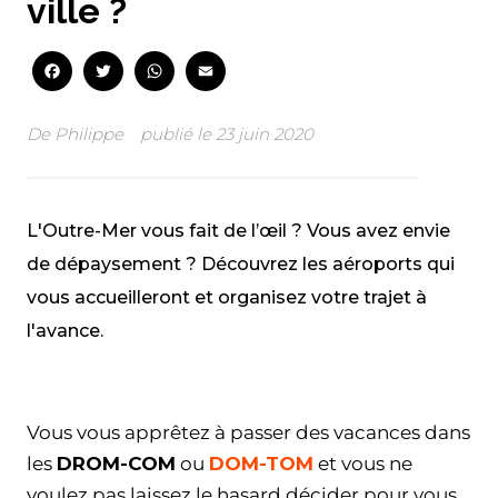
ville ?
Facebook
Twitter
WhatsApp
Email
De
Philippe
publié le
23 juin 2020
L'Outre-Mer vous fait de l’œil ? Vous avez envie
de dépaysement ? Découvrez les aéroports qui
vous accueilleront et organisez votre trajet à
l'avance.
Facebook
Twitter
WhatsApp
Email
Vous vous apprêtez à passer des vacances dans
les
DROM-COM
ou
DOM-TOM
et vous ne
voulez pas laissez le hasard décider pour vous.