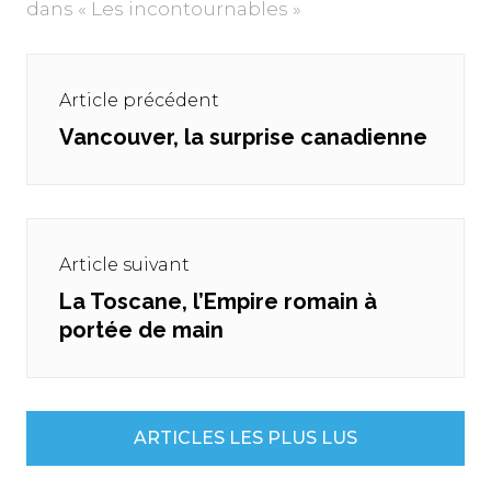
dans « Les incontournables »
Navigation
de
Article précédent
l’article
Vancouver, la surprise canadienne
Previous
post:
Article suivant
La Toscane, l’Empire romain à
Next
portée de main
post:
ARTICLES LES PLUS LUS