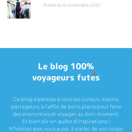
Publié le 15 novembre 2022
Ce blog s’adresse à tous les curieux, malins,
partageurs, à l’affût de bons plans pour faire
des économies et voyager au bon moment.
Et bien sûr en quête d’inspirations !
N’hésitez-pas, vous aussi, à parler de vos coups