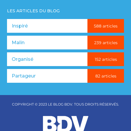
LES ARTICLES DU BLOG
Inspiré
588 articles
Malin
239 articles
Organisé
152 articles
Partageur
82 articles
COPYRIGHT © 2023 LE BLOG BDV. TOUS DROITS RÉSERVÉS.