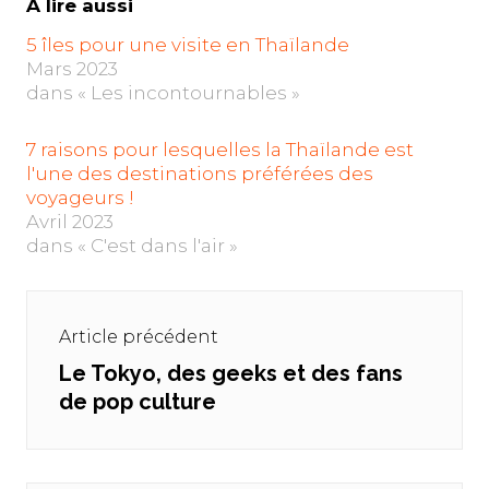
À lire aussi
5 îles pour une visite en Thaïlande
Mars 2023
dans « Les incontournables »
7 raisons pour lesquelles la Thaïlande est
l'une des destinations préférées des
voyageurs !
Avril 2023
dans « C'est dans l'air »
Navigation
de
Article précédent
l’article
Le Tokyo, des geeks et des fans
Previous
de pop culture
post: