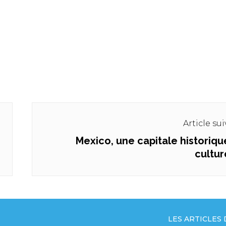
Article su
Mexico, une capitale historiqu
Next
cultur
post:
LES ARTICLES