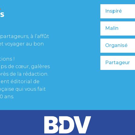
Inspiré
Malin
partageurs, à l’affût
et voyager au bon
Organisé
tions !
Partageur
oups de cœur, galères
rès de la rédaction.
ent éditorial de
çaise qui vous fait
0 ans.