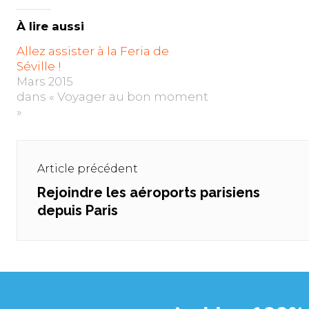
À lire aussi
Allez assister à la Feria de
Séville !
Mars 2015
dans « Voyager au bon moment
»
Navigation
de
Article précédent
l’article
Rejoindre les aéroports parisiens
Previous
depuis Paris
post: