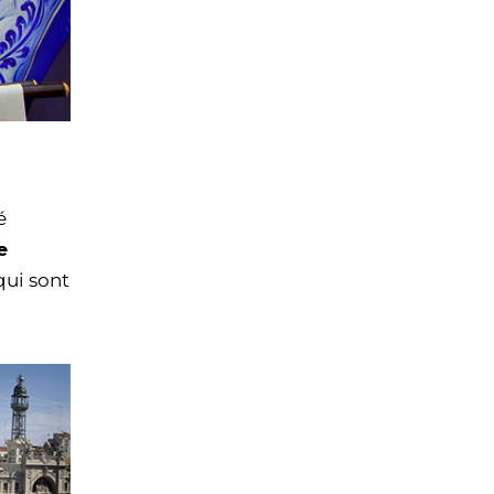
é
e
 qui sont