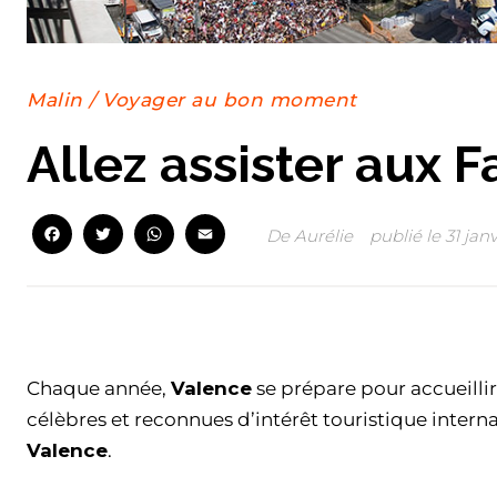
Malin
/
Voyager au bon moment
Allez assister aux 
Facebook
Twitter
WhatsApp
Email
De
Aurélie
publié le
31 jan
Facebook
Twitter
WhatsApp
Email
Chaque année,
Valence
se prépare pour accueillir
célèbres et reconnues d’intérêt touristique intern
Valence
.