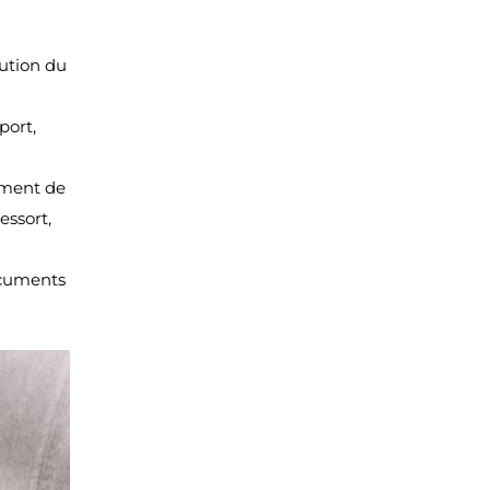
lution du
port,
ement de
essort,
ocuments