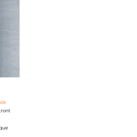
nce
tront
ique