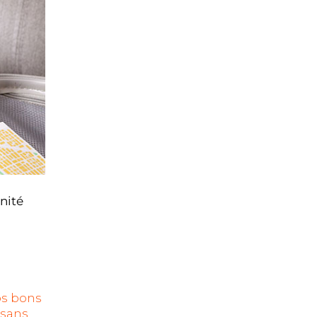
énité
os bons
 sans