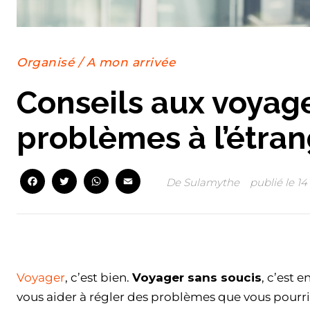
Organisé
/
A mon arrivée
Conseils aux voyag
problèmes à l’étra
Facebook
Twitter
WhatsApp
Email
De
Sulamythe
publié le
14
Facebook
Twitter
WhatsApp
Email
Voyager
, c’est bien.
Voyager sans soucis
, c’est 
vous aider à régler des problèmes que vous pourri