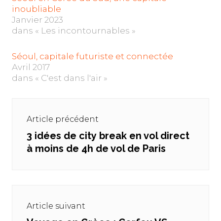
inoubliable
Janvier 2023
dans « Les incontournables »
Séoul, capitale futuriste et connectée
Avril 2017
dans « C'est dans l'air »
Navigation
de
Article précédent
l’article
3 idées de city break en vol direct
Previous
à moins de 4h de vol de Paris
post:
Article suivant