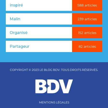
Inspiré
588 articles
Malin
239 articles
Organisé
152 articles
Partageur
82 articles
COPYRIGHT © 2023 LE BLOG BDV. TOUS DROITS RÉSERVÉS.
MENTIONS LÉGALES