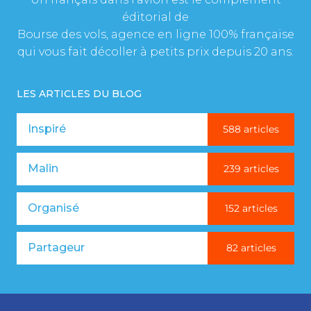
éditorial de
Bourse des vols, agence en ligne 100% française
qui vous fait décoller à petits prix depuis 20 ans.
LES ARTICLES DU BLOG
Inspiré
588 articles
Malin
239 articles
Organisé
152 articles
Partageur
82 articles