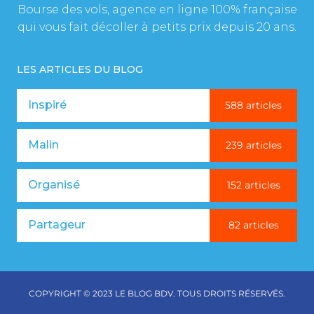
Bourse des vols, agence en ligne 100% française
qui vous fait décoller à petits prix depuis 20 ans.
LES ARTICLES DU BLOG
Inspiré
588 articles
Malin
239 articles
Organisé
152 articles
Partageur
82 articles
COPYRIGHT © 2023 LE BLOG BDV. TOUS DROITS RÉSERVÉS.