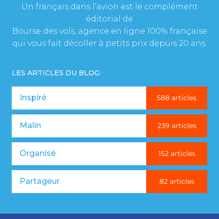
Un français dans l’avion est le complément
éditorial de
Bourse des vols, agence en ligne 100% française
qui vous fait décoller à petits prix depuis 20 ans.
LES ARTICLES DU BLOG
Inspiré
588 articles
Malin
239 articles
Organisé
152 articles
Partageur
82 articles