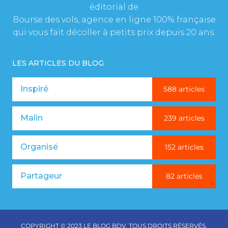
éditorial de
Bourse des vols, agence en ligne 100% française
qui vous fait décoller à petits prix depuis 20 ans.
LES ARTICLES DU BLOG
Inspiré
588 articles
Malin
239 articles
Organisé
152 articles
Partageur
82 articles
COPYRIGHT © 2023 LE BLOG BDV. TOUS DROITS RÉSERVÉS.