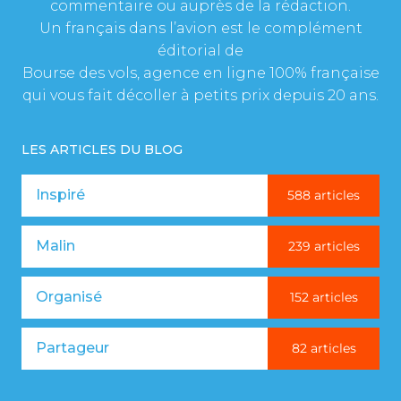
commentaire ou auprès de la rédaction.
Un français dans l’avion est le complément
éditorial de
Bourse des vols, agence en ligne 100% française
qui vous fait décoller à petits prix depuis 20 ans.
LES ARTICLES DU BLOG
Inspiré
588 articles
Malin
239 articles
Organisé
152 articles
Partageur
82 articles