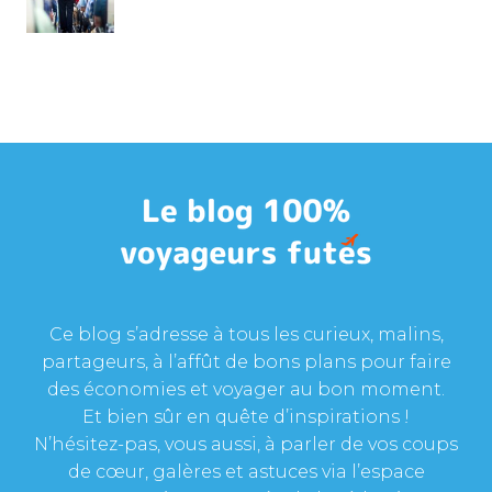
Ce blog s’adresse à tous les curieux, malins,
partageurs, à l’affût de bons plans pour faire
des économies et voyager au bon moment.
Et bien sûr en quête d’inspirations !
N’hésitez-pas, vous aussi, à parler de vos coups
de cœur, galères et astuces via l’espace