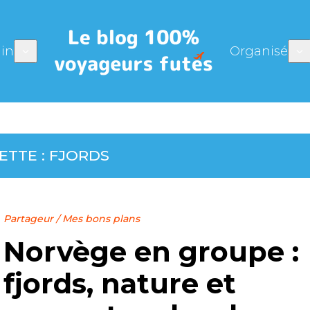
in
Organisé
ETTE :
FJORDS
Partageur
/
Mes bons plans
Norvège en groupe :
fjords, nature et