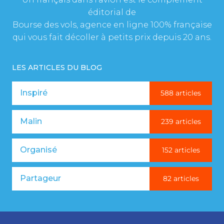
éditorial de
Bourse des vols, agence en ligne 100% française
qui vous fait décoller à petits prix depuis 20 ans.
LES ARTICLES DU BLOG
Inspiré
588 articles
Malin
239 articles
Organisé
152 articles
Partageur
82 articles