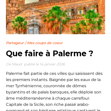
Partageur
/
Mes coups de coeur
Que faire à Palerme ?
De
Maud
publié le 14 janvier 2026
Palerme fait partie de ces villes qui saisissent dès
les premiers instants. Baignée par les eaux de la
mer Tyrrhénienne, couronnée de dômes
byzantins et de palais baroques, elle déploie son
âme méditerranéenne à chaque carrefour.
Capitale de la Sicile, son riche passé arabo-
normand et son héritage artistique captivent le