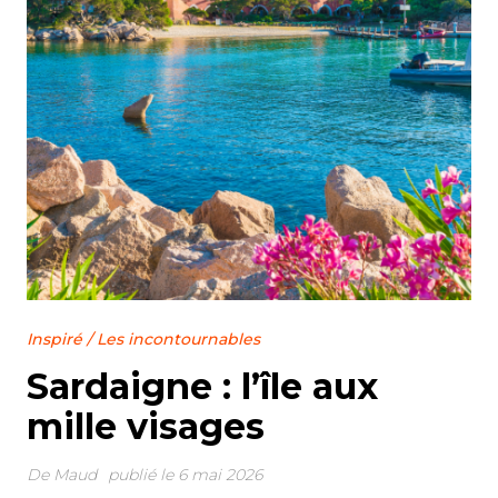
Inspiré
/
Les incontournables
Sardaigne : l’île aux
mille visages
De
Maud
publié le 6 mai 2026