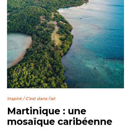
Inspiré
/
C'est dans l'air
Martinique : une
mosaïque caribéenne