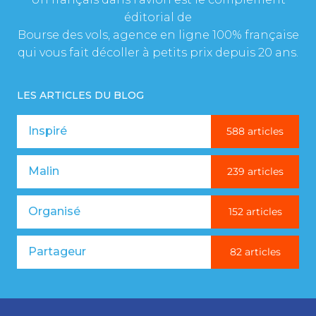
éditorial de
Bourse des vols, agence en ligne 100% française
qui vous fait décoller à petits prix depuis 20 ans.
LES ARTICLES DU BLOG
Inspiré
588 articles
Malin
239 articles
Organisé
152 articles
Partageur
82 articles