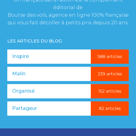
éditorial de
Bourse des vols, agence en ligne 100% française
qui vous fait décoller à petits prix depuis 20 ans.
LES ARTICLES DU BLOG
Inspiré
588 articles
Malin
239 articles
Organisé
152 articles
Partageur
82 articles