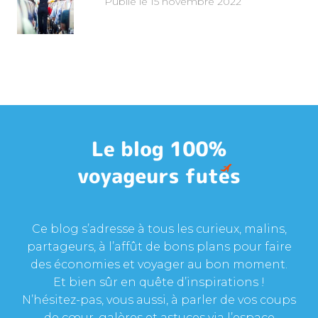
Publié le 15 novembre 2022
Ce blog s’adresse à tous les curieux, malins,
partageurs, à l’affût de bons plans pour faire
des économies et voyager au bon moment.
Et bien sûr en quête d’inspirations !
N’hésitez-pas, vous aussi, à parler de vos coups
de cœur, galères et astuces via l’espace