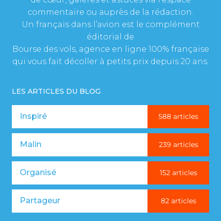
commentaire ou auprès de la rédaction.
Un français dans l’avion est le complément
éditorial de
Bourse des vols, agence en ligne 100% française
qui vous fait décoller à petits prix depuis 20 ans.
LES ARTICLES DU BLOG
Inspiré
588 articles
Malin
239 articles
Organisé
152 articles
Partageur
82 articles