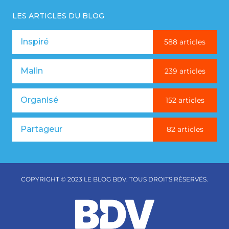
LES ARTICLES DU BLOG
Inspiré
588 articles
Malin
239 articles
Organisé
152 articles
Partageur
82 articles
COPYRIGHT © 2023 LE BLOG BDV. TOUS DROITS RÉSERVÉS.