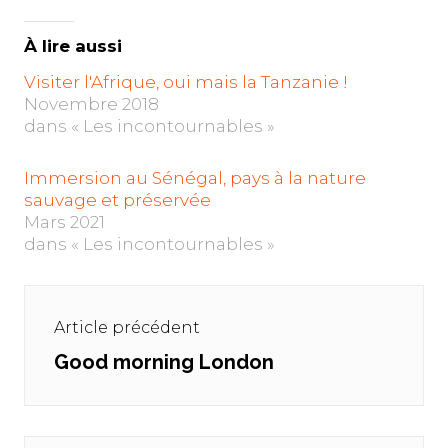
À lire aussi
Visiter l'Afrique, oui mais la Tanzanie !
Novembre 2018
dans « Les incontournables »
Immersion au Sénégal, pays à la nature
sauvage et préservée
Mars 2021
dans « Les incontournables »
Navigation
de
Article précédent
l’article
Good morning London
Previous
post: