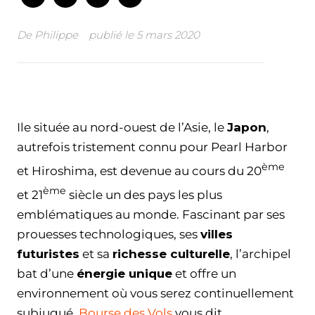
De
Philippe
publié le
5 mars 2020
Facebook
Twitter
WhatsApp
Email
Ile située au nord-ouest de l’Asie, le
Japon
,
autrefois tristement connu pour Pearl Harbor
ème
et Hiroshima, est devenue au cours du 20
ème
et 21
siècle un des pays les plus
emblématiques au monde. Fascinant par ses
prouesses technologiques, ses
villes
futuristes
et sa
richesse culturelle
, l’archipel
bat d’une
énergie unique
et offre un
environnement où vous serez continuellement
subjugué.
Bourse des Vols
vous dit