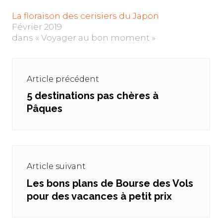
La floraison des cerisiers du Japon
Février 2019
dans « Voyager au bon moment »
Navigation
de
Article précédent
l’article
5 destinations pas chères à
Previous
Pâques
post:
Article suivant
Les bons plans de Bourse des Vols
Next
pour des vacances à petit prix
post: