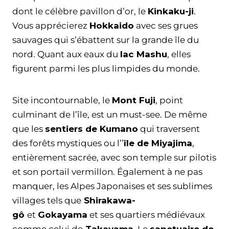
dont le célèbre pavillon d’or, le
Kinkaku-ji
.
Vous apprécierez
Hokkaido
avec ses grues
sauvages qui s’ébattent sur la grande île du
nord. Quant aux eaux du
lac Mashu
, elles
figurent parmi les plus limpides du monde.
Site incontournable, le
Mont Fuji
, point
culminant de l’île, est un must-see. De même
que les
sentiers de Kumano
qui traversent
des forêts mystiques ou l’’
île de Miyajima
,
entièrement sacrée, avec son temple sur pilotis
et son portail vermillon. Également à ne pas
manquer, les Alpes Japonaises et ses sublimes
villages tels que
Shirakawa-
gô
et
Gokayama
et ses quartiers médiévaux
comme celui de
Takayama
. Le
sanctuaire de