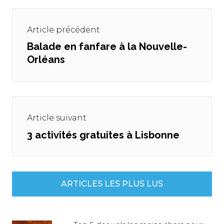
Navigation
de
Article précédent
l’article
Balade en fanfare à la Nouvelle-
Previous
Orléans
post:
Article suivant
3 activités gratuites à Lisbonne
Next
post:
ARTICLES LES PLUS LUS