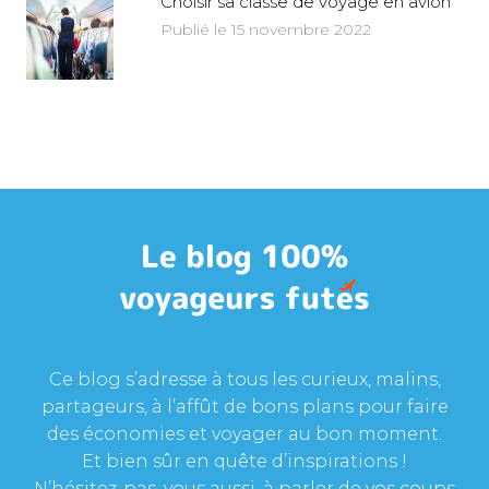
Choisir sa classe de voyage en avion
Publié le 15 novembre 2022
Ce blog s’adresse à tous les curieux, malins,
partageurs, à l’affût de bons plans pour faire
des économies et voyager au bon moment.
Et bien sûr en quête d’inspirations !
N’hésitez-pas, vous aussi, à parler de vos coups