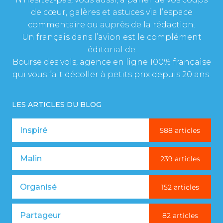
de cœur, galères et astuces via l’espace
commentaire ou auprès de la rédaction.
Un français dans l’avion est le complément
éditorial de
Bourse des vols, agence en ligne 100% française
qui vous fait décoller à petits prix depuis 20 ans.
LES ARTICLES DU BLOG
Inspiré
588 articles
Malin
239 articles
Organisé
152 articles
Partageur
82 articles