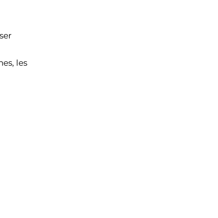
ser
es, les
s