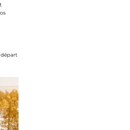
t
vos
u départ