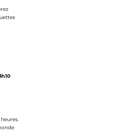
erez
quettes
a
3h10
 heures.
 monde