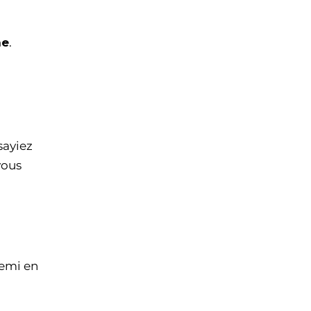
ne
.
sayiez
vous
iemi en