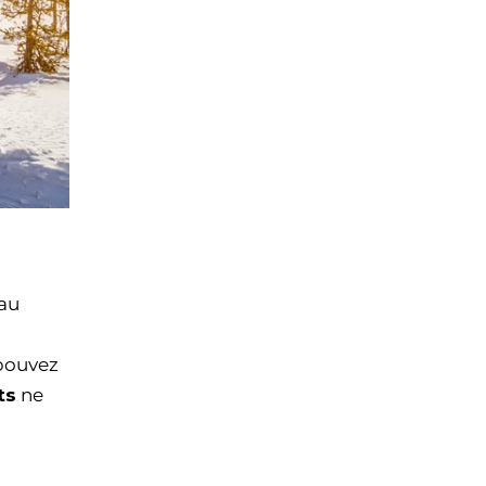
 au
 pouvez
ts
ne