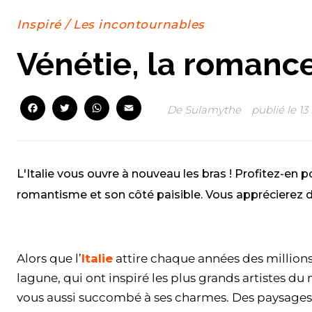
Inspiré
/
Les incontournables
Vénétie, la romance 
Facebook
Twitter
WhatsApp
Email
De
Sulamythe
publié le
13
L'Italie vous ouvre à nouveau les bras ! Profitez-en 
romantisme et son côté paisible. Vous apprécierez de
Facebook
Twitter
WhatsApp
Email
Alors que l’
Italie
attire chaque années des millions 
lagune, qui ont inspiré les plus grands artistes d
vous aussi succombé à ses charmes. Des paysages v