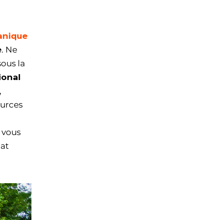
anique
e
. Ne
sous la
ional
,
ources
r vous
mat