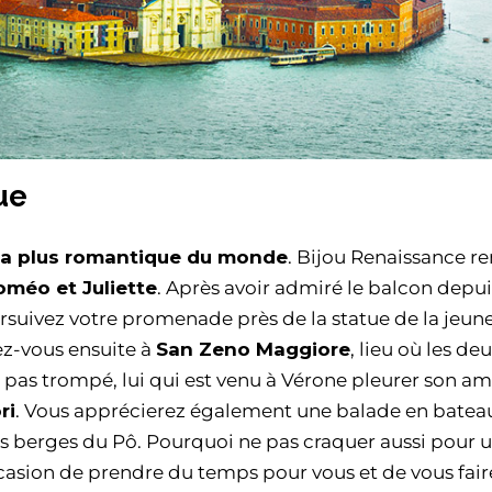
ue
e la plus romantique du monde
. Bijou Renaissance r
oméo et Juliette
. Après avoir admiré le balcon depui
suivez votre promenade près de la statue de la jeune 
ez-vous ensuite à
San Zeno Maggiore
, lieu où les de
st pas trompé, lui qui est venu à Vérone pleurer son a
ri
. Vous apprécierez également une balade en bateau
les berges du Pô. Pourquoi ne pas craquer aussi pour 
casion de prendre du temps pour vous et de vous fair