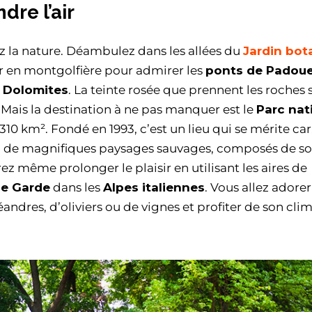
dre l’air
ez la nature. Déambulez dans les allées du
Jardin bot
tour en montgolfière pour admirer les
ponts de Padou
s Dolomites
. La teinte rosée que prennent les roches 
Mais la destination à ne pas manquer est le
Parc nat
 310 km². Fondé en 1993, c’est un lieu qui se mérite car
s à de magnifiques paysages sauvages, composés de s
z même prolonger le plaisir en utilisant les aires de
de Garde
dans les
Alpes italiennes
. Vous allez adore
andres, d’oliviers ou de vignes et profiter de son cli