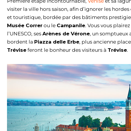
Première étape incontournable,
Venise
et sa lagune
visiter la ville hors saison, afin d’ignorer les hordes
et touristique, bordée par des bâtiments prestig
Musée Correr
ou le
Campanile
. Vous vous plaire
l’UNESCO, ses
Arènes de Vérone
, un somptueux a
bordent la
Piazza delle Erbe
, plus ancienne place 
Trévise
feront le bonheur des visiteurs à
Trévise
.