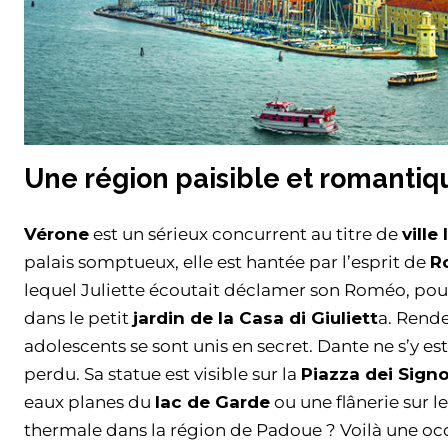
Une région paisible et romantiq
Vérone
est un sérieux concurrent au titre de
vill
palais somptueux, elle est hantée par l’esprit de
R
lequel Juliette écoutait déclamer son Roméo, pour
dans le petit
jardin de la Casa di Giuliett
a. Rend
adolescents se sont unis en secret. Dante ne s’y e
perdu. Sa statue est visible sur la
Piazza dei Signo
eaux planes du
lac de Garde
ou une flânerie sur 
thermale dans la région de Padoue ? Voilà une oc