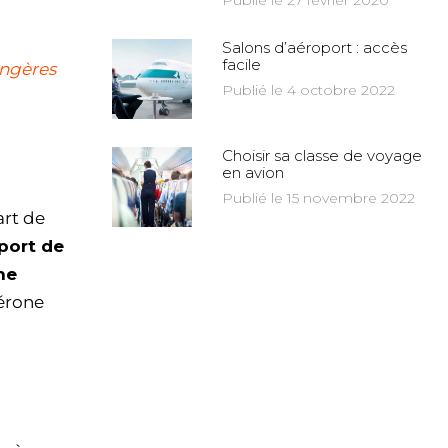
Publié le 27 février 2020
Salons d’aéroport : accès
facile
angères
Publié le 4 octobre 2022
Choisir sa classe de voyage
en avion
Publié le 15 novembre 2022
art de
port de
ne
Vérone