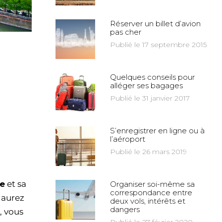
Réserver un billet d’avion
pas cher
Publié le 17 septembre 2015
Quelques conseils pour
alléger ses bagages
Publié le 31 janvier 2017
S’enregistrer en ligne ou à
l’aéroport
Publié le 26 mars 2019
e
et sa
Organiser soi-même sa
correspondance entre
 aurez
deux vols, intérêts et
dangers
, vous