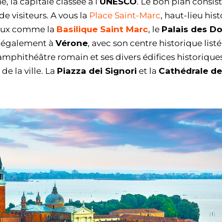
, la capitale classée à l’
UNESCO
. Le bon plan consist
 de visiteurs. A vous la
Place Saint-Marc
, haut-lieu his
ieux comme la
Basilique Saint Marc
, le
Palais des D
z également à
Vérone
, avec son centre historique list
mphithéâtre romain et ses divers édifices historique
de la ville. La
Piazza dei Signori
et la
Cathédrale de