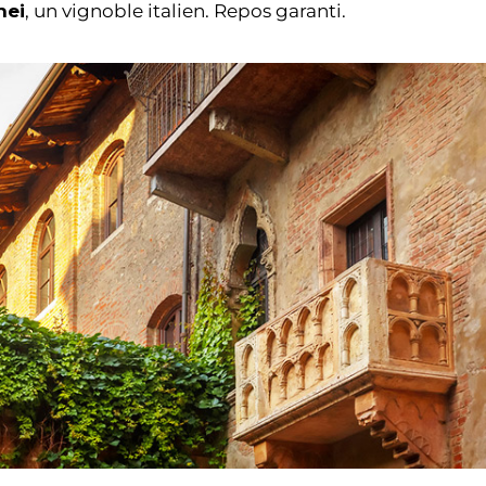
nei
, un vignoble italien. Repos garanti.