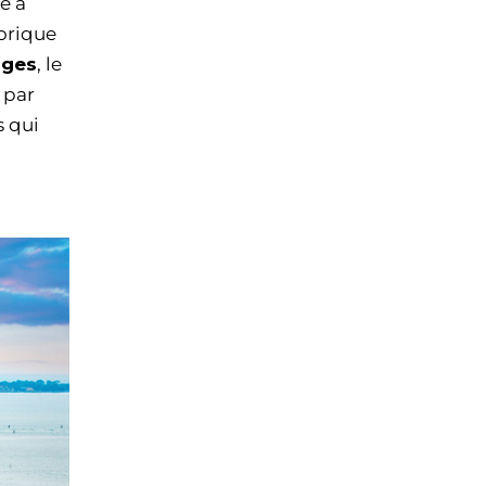
e à
torique
oges
, le
é par
s qui