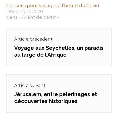
Conseils pour voyager à l’heure du Covid
Décembre 2020
dans « Avant de partir »
Navigation
de
Article précédent
l’article
Voyage aux Seychelles, un paradis
Previous
au large de l’Afrique
post:
Article suivant
Jérusalem, entre pèlerinages et
Next
découvertes historiques
post: