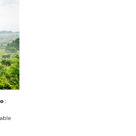
do
:
sable