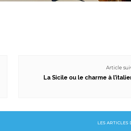
Article su
La Sicile ou le charme à l’itali
Next
post:
LES ARTICLES