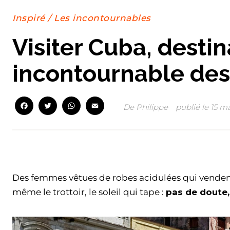
Inspiré
/
Les incontournables
Visiter Cuba, destin
incontournable des
Facebook
Twitter
WhatsApp
Email
De
Philippe
publié le
15 ma
Facebook
Twitter
WhatsApp
Email
Des femmes vêtues de robes acidulées qui vendent 
même le trottoir, le soleil qui tape :
pas de doute,