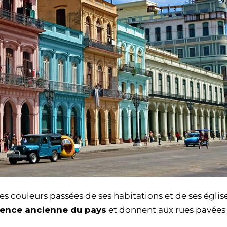
es couleurs passées de ses habitations et de ses églis
lence ancienne du pays
et donnent aux rues pavée