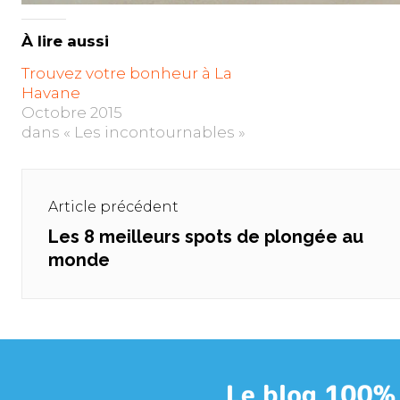
À lire aussi
Trouvez votre bonheur à La
Havane
Octobre 2015
dans « Les incontournables »
Navigation
de
Article précédent
l’article
Les 8 meilleurs spots de plongée au
Previous
monde
post: