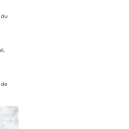
s du
l,
s de