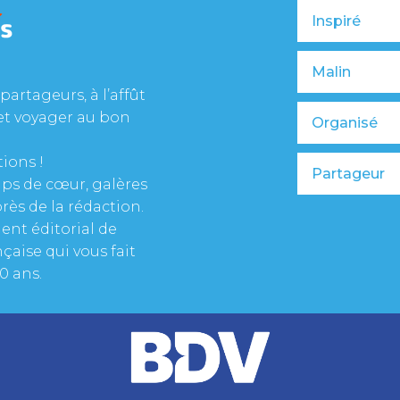
Inspiré
Malin
partageurs, à l’affût
et voyager au bon
Organisé
tions !
Partageur
oups de cœur, galères
rès de la rédaction.
ent éditorial de
çaise qui vous fait
0 ans.